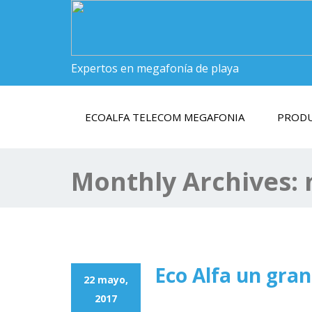
Expertos en megafonía de playa
ECOALFA TELECOM MEGAFONIA
PROD
Monthly Archives:
Eco Alfa un gran
22 mayo,
2017