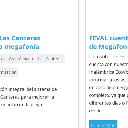
FEVAL cuenta con nuestro
de Megafonía Inalámbric
La Institución Ferial de Extremadura F
 Canteras
cuenta con nuestro Sistema de Megaf
Inalámbrica EcoVox. Es un sistema con
informar a los asistentes de los evento
en caso de emergencia poder alertar. 
tema de
completo, ya que puedes programar m
ar la
diferentes días o franjas horarias, emit
desde
Leer Más